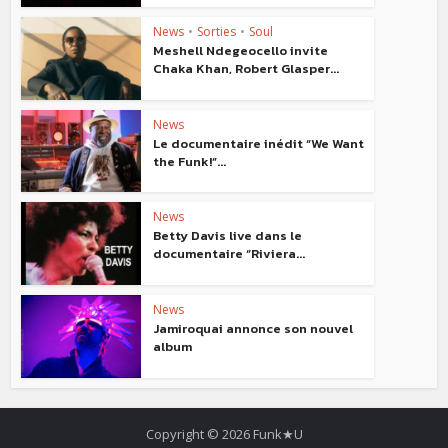
News
•
Sorties
•
Soul
Meshell Ndegeocello invite
Chaka Khan, Robert Glasper...
News
Le documentaire inédit “We Want
the Funk!”...
News
Betty Davis live dans le
documentaire “Riviera...
News
Jamiroquai annonce son nouvel
album
Copyright © 2026 Funk★U