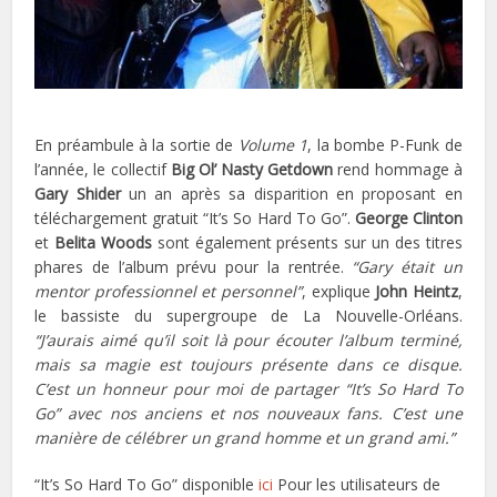
En préambule à la sortie de
Volume 1
, la bombe P-Funk de
l’année, le collectif
Big Ol’ Nasty Getdown
rend hommage à
Gary Shider
un an après sa disparition en proposant en
téléchargement gratuit “It’s So Hard To Go”.
George Clinton
et
Belita Woods
sont également présents sur un des titres
phares de l’album prévu pour la rentrée.
“Gary était un
mentor professionnel et personnel”
, explique
John Heintz
,
le bassiste du supergroupe de La Nouvelle-Orléans.
“J’aurais aimé qu’il soit là pour écouter l’album terminé,
mais sa magie est toujours présente dans ce disque.
C’est un honneur pour moi de partager “It’s So Hard To
Go” avec nos anciens et nos nouveaux fans. C’est une
manière de célébrer un grand homme et un grand ami.”
“It’s So Hard To Go” disponible
ici
Pour les utilisateurs de