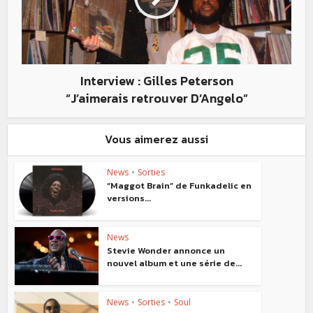
Interview : Gilles Peterson
“J’aimerais retrouver D’Angelo”
Vous aimerez aussi
News
•
Sorties
“Maggot Brain” de Funkadelic en
versions...
News
Stevie Wonder annonce un
nouvel album et une série de...
News
•
Sorties
•
Soul