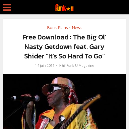
Bons Plans
News
•
Free Download : The Big Ol’
Nasty Getdown feat. Gary
Shider “It’s So Hard To Go”
Par
14 juin 2011
Funk-U Magazine