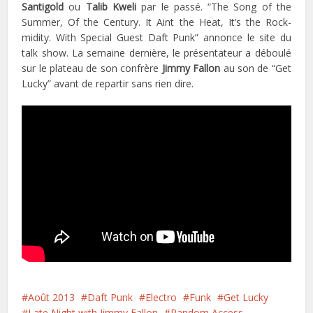
Santigold
ou
Talib Kweli
par le passé. “The Song of the
Summer, Of the Century. It Aint the Heat, It’s the Rock-
midity. With Special Guest Daft Punk” annonce le site du
talk show. La semaine dernière, le présentateur a déboulé
sur le plateau de son confrère
Jimmy Fallon
au son de “Get
Lucky” avant de repartir sans rien dire.
Août 2013
Daft Punk
Electro
Funk
Get Lucky
Late Night with Jimmy Fallon
Random Access