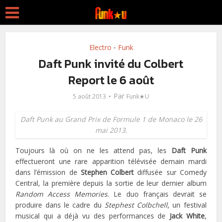
Electro
Funk
•
Daft Punk invité du Colbert
Report le 6 août
Par
5 août 2013
Funk★U
Daft Punk au Grand Prix de Formule 1 de Monaco le 26
mai 2013.
Toujours là où on ne les attend pas, les
Daft Punk
effectueront une rare apparition télévisée demain mardi
dans l’émission de
Stephen Colbert
diffusée sur Comedy
Central, la première depuis la sortie de leur dernier album
Random Access Memories
. Le duo français devrait se
produire dans le cadre du
Stephest Colbchell
, un festival
musical qui a déjà vu des performances de
Jack White
,