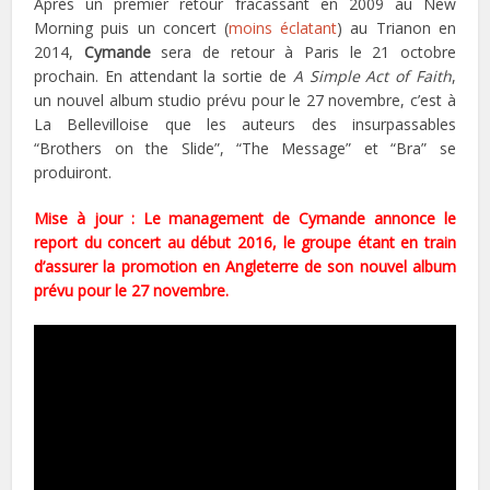
Après un premier retour fracassant en 2009 au New
Morning puis un concert (
moins éclatant
) au Trianon en
2014,
Cymande
sera de retour à Paris le 21 octobre
prochain. En attendant la sortie de
A Simple Act of Faith
,
un nouvel album studio prévu pour le 27 novembre, c’est à
La Bellevilloise que les auteurs des insurpassables
“Brothers on the Slide”, “The Message” et “Bra” se
produiront.
Mise à jour : Le management de Cymande annonce le
report du concert au début 2016, le groupe étant en train
d’assurer la promotion en Angleterre de son nouvel album
prévu pour le 27 novembre.