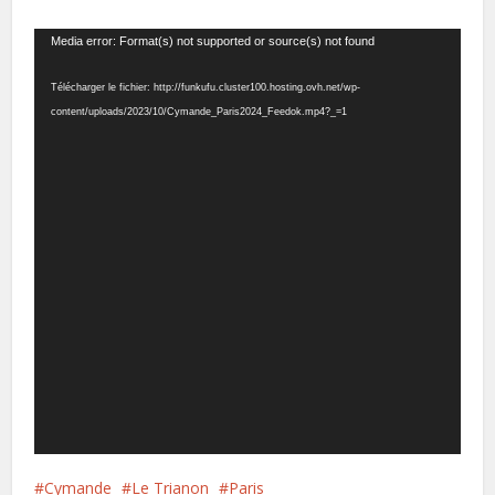
Lecteur
Media error: Format(s) not supported or source(s) not found
vidéo
Télécharger le fichier: http://funkufu.cluster100.hosting.ovh.net/wp-
content/uploads/2023/10/Cymande_Paris2024_Feedok.mp4?_=1
Cymande
Le Trianon
Paris