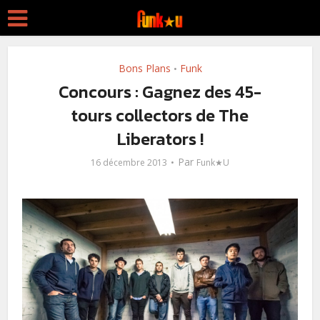
Bons Plans
Funk
•
Concours : Gagnez des 45-
tours collectors de The
Liberators !
Par
16 décembre 2013
Funk★U