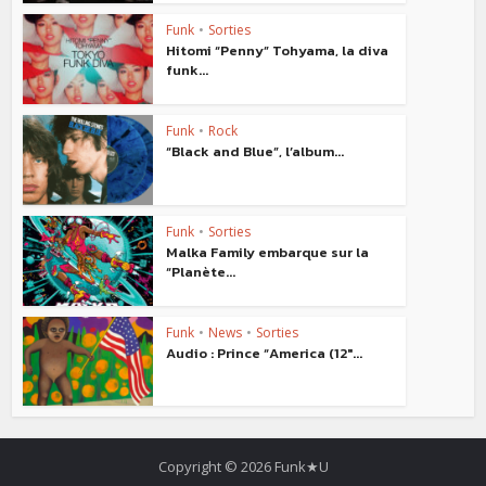
Funk
•
Sorties
Hitomi “Penny” Tohyama, la diva
funk...
Funk
•
Rock
“Black and Blue”, l’album...
Funk
•
Sorties
Malka Family embarque sur la
“Planète...
Funk
•
News
•
Sorties
Audio : Prince “America (12″...
Copyright © 2026 Funk★U