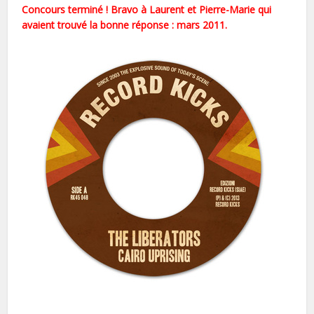
Concours terminé ! Bravo à Laurent et Pierre-Marie qui
avaient trouvé la bonne réponse : mars 2011.