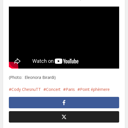
(Photo: Eleonora Birardi)
Cody ChesnuTT
Concert
Paris
Point éphèmere