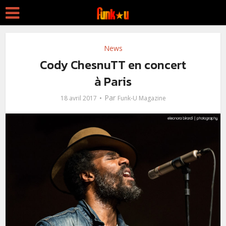
News
Cody ChesnuTT en concert
à Paris
Par
18 avril 2017
Funk-U Magazine