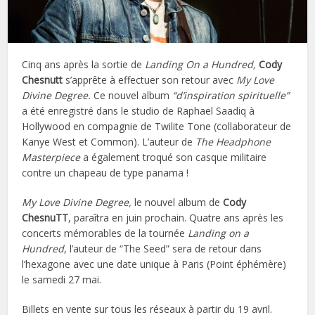
Cinq ans après la sortie de
Landing On a Hundred,
Cody
Chesnutt
s’apprête à effectuer son retour avec
My Love
Divine Degree.
Ce nouvel album
“d’inspiration spirituelle”
a été enregistré dans le studio de Raphael Saadiq à
Hollywood en compagnie de Twilite Tone (collaborateur de
Kanye West et Common). L’auteur de
The Headphone
Masterpiece
a également troqué son casque militaire
contre un chapeau de type panama !
My Love Divine Degree,
le nouvel album de
Cody
ChesnuTT
, paraîtra en juin prochain. Quatre ans après les
concerts mémorables de la tournée
Landing on a
Hundred
, l’auteur de “The Seed” sera de retour dans
l’hexagone avec une date unique à Paris (Point éphémère)
le samedi 27 mai.
Billets en vente sur tous les réseaux à partir du 19 avril.