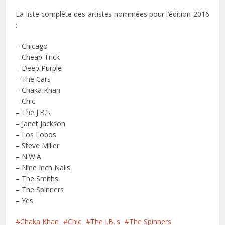
La liste complète des artistes nommées pour l’édition 2016
:
– Chicago
– Cheap Trick
– Deep Purple
– The Cars
– Chaka Khan
– Chic
– The J.B.’s
– Janet Jackson
– Los Lobos
– Steve Miller
– N.W.A
– Nine Inch Nails
– The Smiths
– The Spinners
– Yes
Chaka Khan
Chic
The J.B.'s
The Spinners