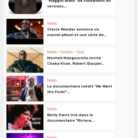
“Maggot Brain” de Funkadelic en
versions...
News
Stevie Wonder annonce un
nouvel album et une série de...
News
•
Sorties
•
Soul
Meshell Ndegeocello invite
Chaka Khan, Robert Glasper...
News
Le documentaire inédit “We Want
the Funk!”...
News
Betty Davis live dans le
documentaire “Riviera...
News