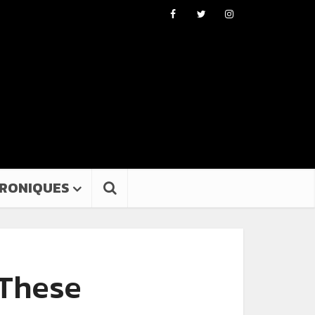
RONIQUES
 These