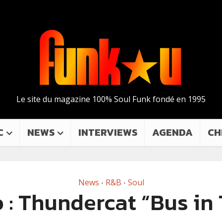
Le site du magazine 100% Soul Funk fondé en 1995
C
NEWS
INTERVIEWS
AGENDA
CH
News
R&B
Soul
•
•
 : Thundercat “Bus in