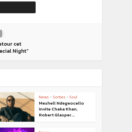
etour cet
cial Night”
News
Sorties
Soul
•
•
Meshell Ndegeocello
invite Chaka Khan,
Robert Glasper...