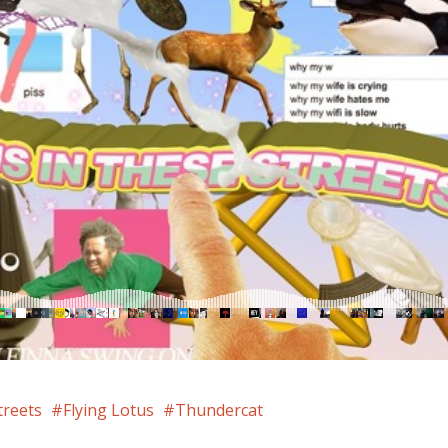
treets
Flying Lotus
Thundercat