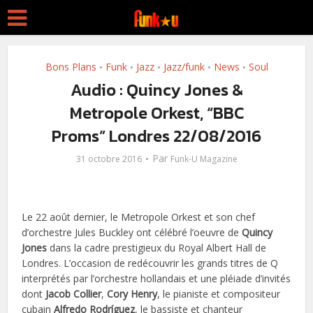
Bons Plans
Funk
Jazz
Jazz/funk
News
Soul
•
•
•
•
•
Audio : Quincy Jones &
Metropole Orkest, “BBC
Proms” Londres 22/08/2016
Par
31 octobre 2016
Funk-U Magazine
Le 22 août dernier, le Metropole Orkest et son chef
d’orchestre Jules Buckley ont célébré l’oeuvre de
Quincy
Jones
dans la cadre prestigieux du Royal Albert Hall de
Londres. L’occasion de redécouvrir les grands titres de Q
interprétés par l’orchestre hollandais et une pléiade d’invités
dont
Jacob Collier
,
Cory Henry
, le pianiste et compositeur
cubain
Alfredo Rodríguez
, le bassiste et chanteur