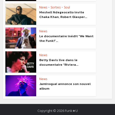
News
•
Sorties
•
Soul
Meshell Ndegeocello invite
Chaka Khan, Robert Glasper...
News
Le documentaire inédit “We Want
the Funk!”...
News
Betty Davis live dans le
documentaire “Riviera...
News
Jamiroquai annonce son nouvel
album
Copyright © 2026 Funk★U