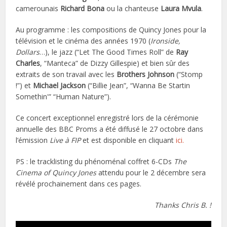
camerounais
Richard Bona
ou la chanteuse
Laura Mvula
.
Au programme : les compositions de Quincy Jones pour la
télévision et le cinéma des années 1970 (
Ironside,
Dollars
…), le jazz (“Let The Good Times Roll” de
Ray
Charles
, “Manteca” de Dizzy Gillespie) et bien sûr des
extraits de son travail avec les
Brothers Johnson
(“Stomp
!”) et
Michael Jackson
(“Billie Jean”, “Wanna Be Startin
Somethin'” “Human Nature”).
Ce concert exceptionnel enregistré lors de la cérémonie
annuelle des BBC Proms a été diffusé le 27 octobre dans
l’émission
Live à FIP
et est disponible en cliquant
ici.
PS : le tracklisting du phénoménal coffret 6-CDs
The
Cinema of Quincy Jones
attendu pour le 2 décembre sera
révélé prochainement dans ces pages.
Thanks Chris B. !