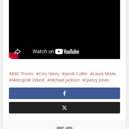
BBC Proms
Cory Henry
Jacob Collier
Laura Mvula
Metropole Orkest
Michael Jackson
Quincy Jones