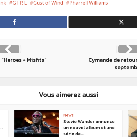
unk
G I R L
Gust of Wind
Pharrell Williams
 “Heroes + Misfits”
Cymande de retour 
septemb
Vous aimerez aussi
News
Stevie Wonder annonce
..
un nouvel album et une
série de...