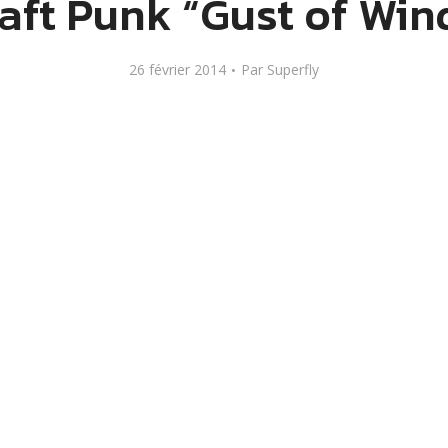
aft Punk “Gust of Win
26 février 2014
Par
Superfly