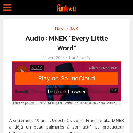
News
R&B
•
Audio : MNEK “Every Little
Word”
Par
11 avril 2014
Superfly
A seulement 19 ans, Uzoechi Osisioma Emenike aka
MNEK
a déjà un beau palmarès à son actif. Le producteur