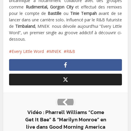
britannique a notamment collaboré avec des groupes
comme
Rudimental,
Gorgon City
et effectué des remixes
pour le compte de
Bastille
ou
Tinie Tempah
avant de se
lancer dans une carrière solo
.
Influencé par le R&B futuriste
de
Timbaland
, MNEK nous dévoile aujourd’hui “Every Little
Word”, un premier single au groove addictif à découvrir ci-
dessous.
Every Little Word
MNEK
R&B
Vidéo : Pharrell Williams “Come
Get It Bae” & “Marilyn Monroe” en
live dans Good Morning America