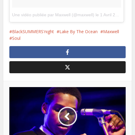
Une vidéo publiée par Maxwell (@maxwell)
le
1 Avril 2016 à 10h33 PDT
BlackSUMMERS'night
Lake By The Ocean
Maxwell
Soul