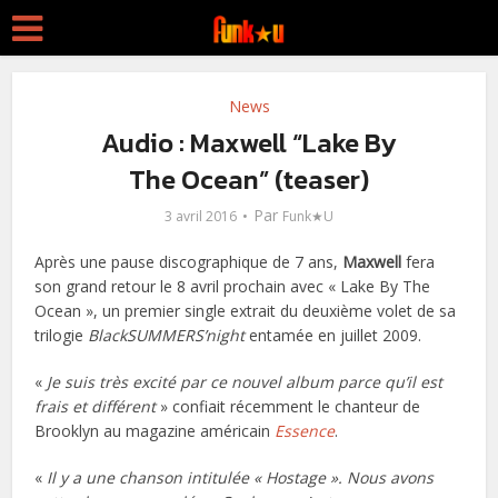
News
Audio : Maxwell “Lake By
The Ocean” (teaser)
Par
3 avril 2016
Funk★U
Après une pause discographique de 7 ans,
Maxwell
fera
son grand retour le 8 avril prochain avec « Lake By The
Ocean », un premier single extrait du deuxième volet de sa
trilogie
BlackSUMMERS’night
entamée en juillet 2009.
«
Je suis très excité par ce nouvel album parce qu’il est
frais et différent
» confiait récemment le chanteur de
Brooklyn au magazine américain
Essence
.
«
Il y a une chanson intitulée « Hostage ». Nous avons