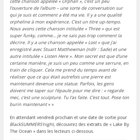
cette chanson appelée « Orphan », c’est un peu
l’ouverture de l’album – une sorte de conversation sur
qui je suis et comment a été ma vie. Il y a une qualité
orpheline à mon expérience. C’est un titre up-tempo.
Nous avons cette chanson intitulée « Three » qui est
super funky, comme… je ne sais pas trop comment la
décrire. Il y a une chanson appelée « Lost » que j’ai
enregistré avec Stuart Matthewman (ndlr : Sade) et une
autre intitulée « Listen Here ». Mon secret est que d’une
certaine manière, je suis un peu comme une serrure, en
train de cliquer. Cela me prend du temps avant de
réaliser que ce qui était autrefois une pierre est
maintenant devenue une statue. Parfois, les gens
doivent me taper sur l’épaule pour me dire : « regarde
mec, c’est une sculpture. Tu l’as faite. C’est tout. Pose ton
burin maintenant
» »
En attendant vendredi prochain et une date de sortie pour
BlackSUMMERS’night
, découvrez des extraits de « Lake By
The Ocean » dans les lecteurs ci-dessous.