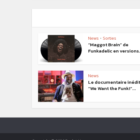
News
Sorties
•
“Maggot Brain” de
Funkadelic en versions.
News
Le documentaire inédi
“We Want the Funk!”...