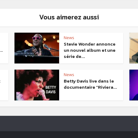
Vous aimerez aussi
News
Stevie Wonder annonce
..
un nouvel album et une
série de...
News
t
Betty Davis live dans le
documentaire “Riviera...