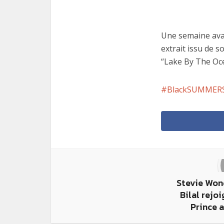
Une semaine ava
extrait issu de 
“Lake By The Oce
BlackSUMMERS
Stevie Won
Bilal rejoi
Prince 