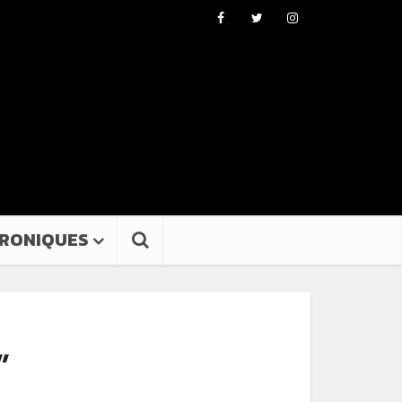
RONIQUES
”