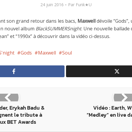
24 juin 2016
Par
Funk★U
nt son grand retour dans les bacs,
Maxwell
dévoile “Gods”, 
son nouvel album
BlackSUMMERSnight
. Une nouvelle ballade 
an” et “1990x” à découvrir dans la vidéo ci-dessus.
'night
Gods
Maxwell
Soul
der, Erykah Badu &
Vidéo : Earth, W
gnent le tribute à
“Medley” en live d
aux BET Awards