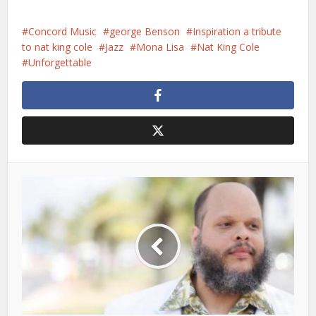
Concord Music
george Benson
Inspiration a tribute
to nat king cole
Jazz
Mona Lisa
Nat King Cole
Unforgettable