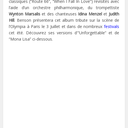
classiques (“Route 66”, “When I Fall In Love”) revisités avec
l’aide d’un orchestre philharmonique, du trompettiste
Wynton Marsalis
et des chanteuses
Idina Menzel
et
Judith
Hill
. Benson présentera cet album tribute sur la scène de
l’Olympia à Paris le 3 Juillet et dans de nombreux
festivals
cet été. Découvrez ses versions d'”Unforgettable” et de
“Mona Lisa” ci-dessous.