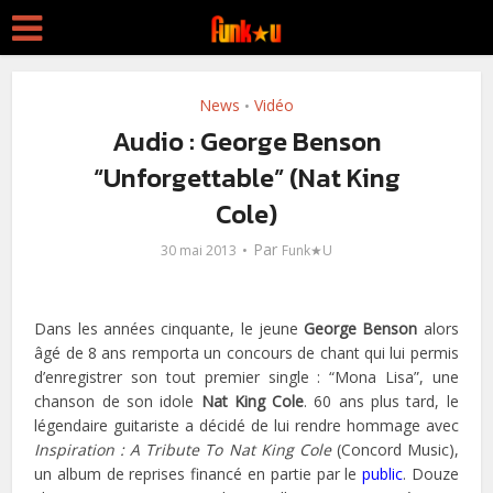
News
Vidéo
•
Audio : George Benson
“Unforgettable” (Nat King
Cole)
Par
30 mai 2013
Funk★U
Dans les années cinquante, le jeune
George Benson
alors
âgé de 8 ans remporta un concours de chant qui lui permis
d’enregistrer son tout premier single : “Mona Lisa”, une
chanson de son idole
Nat King Cole
. 60 ans plus tard, le
légendaire guitariste a décidé de lui rendre hommage avec
Inspiration : A Tribute To Nat King Cole
(Concord Music),
un album de reprises financé en partie par le
public
. Douze