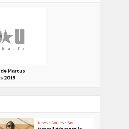
 de Marcus
rs 2015
News
Sorties
Soul
•
•
Meshell Ndegeocello