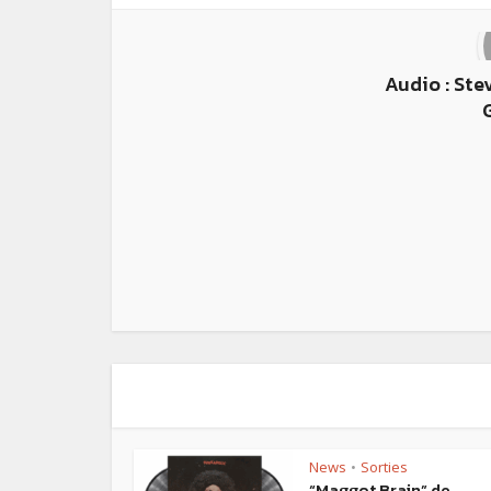
Audio : Ste
News
Sorties
•
“Maggot Brain” de