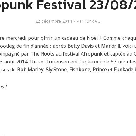
opunk Festival 23/08/
22 décembre 2014
Par
Funk★U
re mercredi pour offrir un cadeau de Noël ? Comme chaq
ootleg de fin d’année : après
Betty Davis
et
Mandrill
, voic
ompagné par
The Roots
au festival Afropunk et captée a
23 août 2014. Un set furieusement funk-rock de 57 minutes
ises de
Bob Marley
,
Sly Stone
,
Fishbone
,
Prince
et
Funkadeli
s !