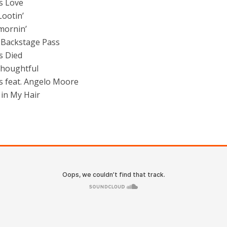
’s Love
Lootin’
mornin’
Backstage Pass
s Died
Thoughtful
s feat. Angelo Moore
 in My Hair