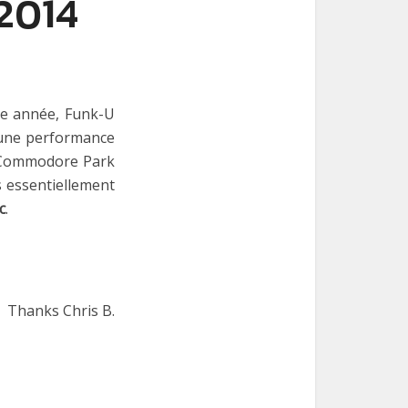
2014
ue année, Funk-U
i une performance
u Commodore Park
 essentiellement
c
.
Thanks Chris B.