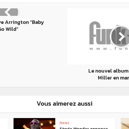
ve Arrington “Baby
Go Wild”
Le nouvel album
Miller en ma
Vous aimerez aussi
News
Stevie Wonder annonce