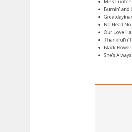
Miss Lucifer
Burnin’ and 
Greatdayina
No Head No 
Our Love Ha
Thankful’n’
Black Flower
She’s Always