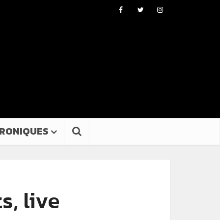
RONIQUES
, live