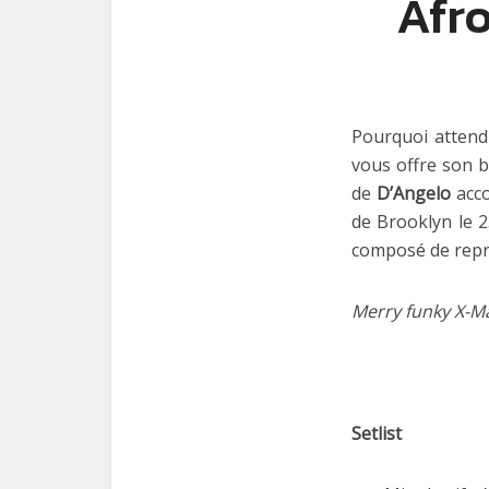
Afr
Pourquoi attend
vous offre son b
de
D’Angelo
acc
de Brooklyn le 
composé de repr
Merry funky X-Ma
Setlist