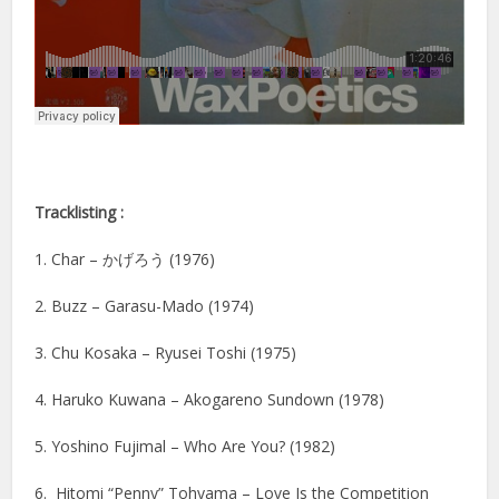
Tracklisting :
1. Char – かげろう (1976)
2. Buzz – Garasu-Mado (1974)
3. Chu Kosaka – Ryusei Toshi (1975)
4. Haruko Kuwana – Akogareno Sundown (1978)
5. Yoshino Fujimal – Who Are You? (1982)
6. Hitomi “Penny” Tohyama – Love Is the Competition