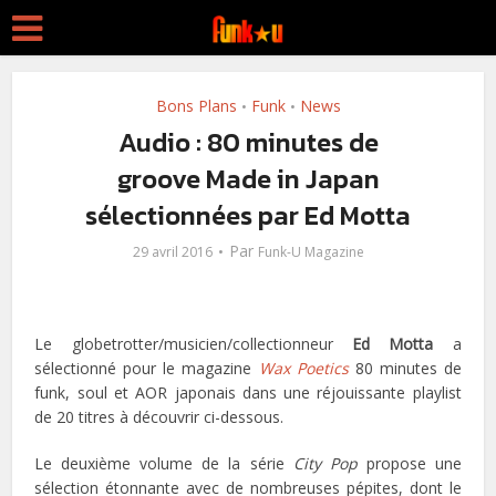
Bons Plans
Funk
News
•
•
Audio : 80 minutes de
groove Made in Japan
sélectionnées par Ed Motta
Par
29 avril 2016
Funk-U Magazine
Le globetrotter/musicien/collectionneur
Ed Motta
a
sélectionné pour le magazine
Wax Poetics
80 minutes de
funk, soul et AOR japonais dans une réjouissante playlist
de 20 titres à découvrir ci-dessous.
Le deuxième volume de la série
City Pop
propose une
sélection étonnante avec de nombreuses pépites, dont le