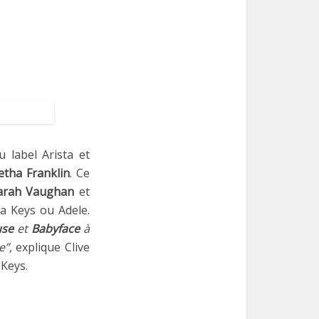
u label Arista et
etha Franklin
. Ce
 Sarah Vaughan
et
ia Keys ou Adele.
use
et
Babyface
à
e”,
explique Clive
 Keys.