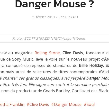
Danger Mouse ?
21 février 2013
Par
Funk★U
Photo : SCOTT STRAZZANTE/Chicago Tribune
view au magazine
Rolling Stone
,
Clive Davis
, fondateur d
ique de Sony Music, lève le voile sur le nouveau projet d’
Ar
era composé de reprises de standards de
Billie Holiday,
on
mais aussi de relectures de titres contemporains d’Alic
 chanter ces grands classiques, avec j’espère
Danger Mo
a être très fun. Elle signe son contrat la semaine prochain
e nom du producteur de Gnarls Barkley, Gorillaz et des Black
etha Franklin
Clive Davis
Danger Mouse
Soul