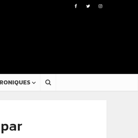
RONIQUES
 par