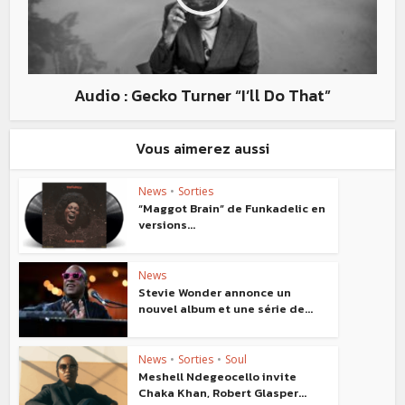
Audio : Gecko Turner “I’ll Do That”
Vous aimerez aussi
News
•
Sorties
“Maggot Brain” de Funkadelic en
versions...
News
Stevie Wonder annonce un
nouvel album et une série de...
News
•
Sorties
•
Soul
Meshell Ndegeocello invite
Chaka Khan, Robert Glasper...