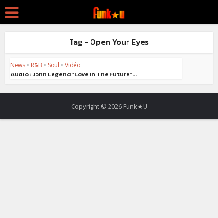
Tag - Open Your Eyes
News
•
R&B
•
Soul
•
Vidéo
Audio : John Legend “Love In The Future”...
Copyright © 2026 Funk★U