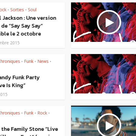
ock
Sorties
Soul
•
•
 Jackson : Une version
 de “Say Say Say”
ble le 2 octobre
mbre 2015
Chroniques
Funk
News
•
•
•
andy Funk Party
e Is King”
2015
Chroniques
Funk
Rock
•
•
•
 the Family Stone “Live