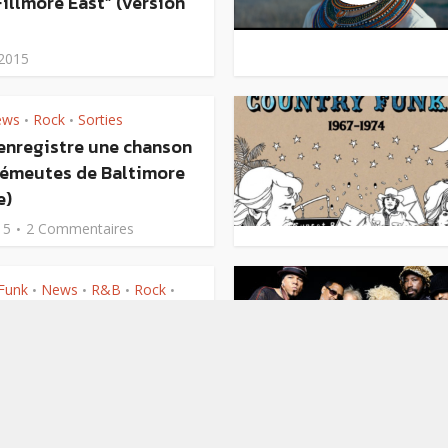
Fillmore East” (version
 2015
ews
Rock
Sorties
•
•
 enregistre une chanson
s émeutes de Baltimore
e)
15
2 Commentaires
Funk
News
R&B
Rock
•
•
•
•
dgers produit le
u single de Duran
eat. Janelle Monáe
2015
1 Commentaire