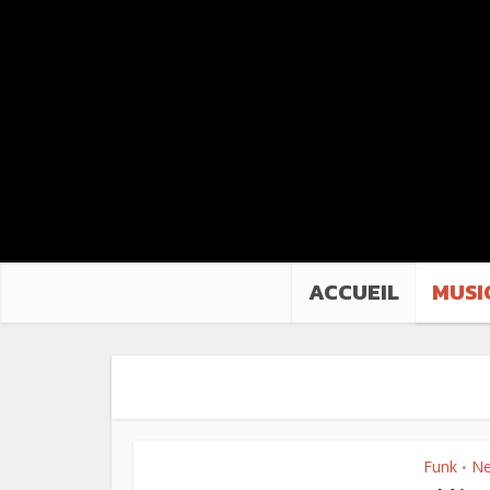
ACCUEIL
MUSI
Funk
N
•