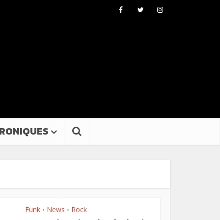
RONIQUES
Funk
News
Rock
•
•