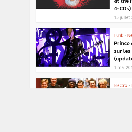
at the 
4-CDs)
15 juillet
Funk
N
•
Prince
sur le
(updat
1 mai 20
Electro
•
Sorties
Nile Ro
nouvea
Duran f
31 mars 