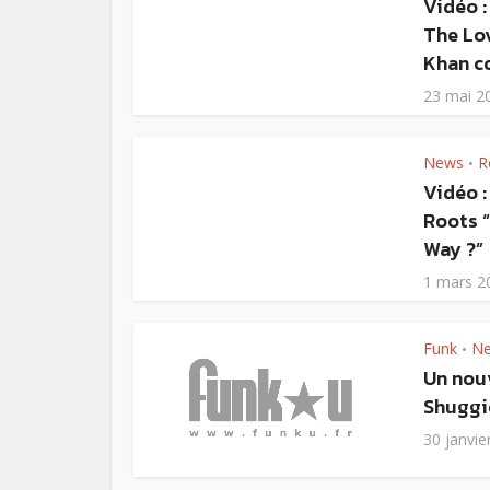
Vidéo 
The Lo
Khan c
23 mai 2
News
R
•
Vidéo :
Roots 
Way ?”
1 mars 2
Funk
N
•
Un nou
Shuggi
30 janvie