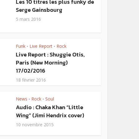
Les 10 titres les plus funky de
Serge Gainsbourg
5 mars 2016
Funk
Live Report
Rock
•
•
Live Report : Shuggie Otis,
Paris (New Morning)
17/02/2016
18 février 2016
News
Rock
Soul
•
•
Audio : Chaka Khan “Little
Wing” (Jimi Hendrix cover)
10 novembre 2015