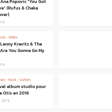
: Ana Popovic “You Got
ve” (Rufus & Chaka
over)
016
ock
Vidéo
•
 Lenny Kravitz & The
“Are You Gonna Go My
016
ews
Rock
Sorties
•
•
vel album studio pour
e Otis en 2016
r 2016