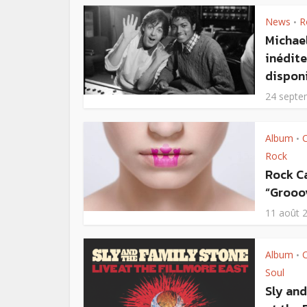
News
R
•
Michael
inédite
disponi
24 septe
Album
•
Rock
Rock C
“Grooov
11 août 
Album
•
Soul
Sly and