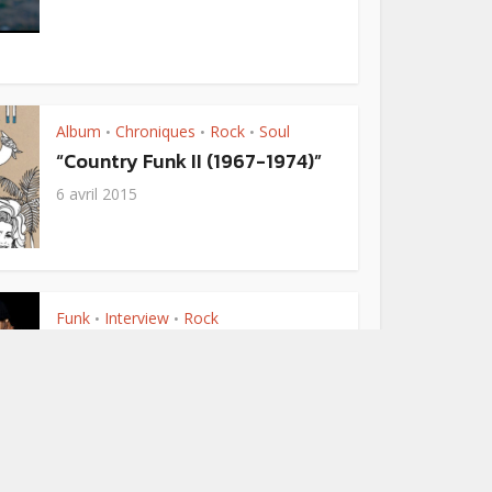
Album
Chroniques
Rock
Soul
•
•
•
“Country Funk II (1967-1974)”
6 avril 2015
Funk
Interview
Rock
•
•
Interview : Mother’s Finest ”
Du funk avec des guitares
bestiales”
26 mars 2015
2 Commentaires